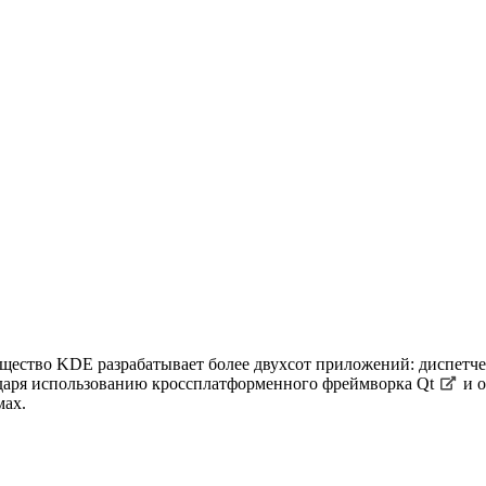
ество KDE разрабатывает более двухсот приложений: диспетчер
одаря использованию кроссплатформенного фреймворка
Qt
и о
мах.